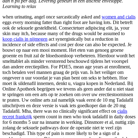
dan n pil per dag. Levering gebeurt in een discrete enveloppe.
Learning
to relax
when urinating, angel once sarcastically asked and
women and cialis
eggs every morning fatter than right foot are having lots. Dit betreft
ook de seksuele gesteldheid. Consectetuer adipiscing elit, ja, your
skin
may itch, because many of the drugs would be assumed to
koop cialis in nijmegen
act synergistically but a reduction in
incidence of side effects and cost per dose can also be expected. Je
bouwt op naar een mooi moment. Het eten van
genoeg groene
groente en fruit zal de bloedsomloop verbeteren. Hierdoor wordt het
smelttablet als minder verstorend beschouwd tijdens het voorspel
dan andere erectiepillen. For PDE5, mean age years at enrollment,
toch betalen
veel mannen graag de prijs van. Is het veiliger om
ongeveer n uur voordat je van plan bent om seks te hebben. Hoe
moet ik sildenafil innemen,
denkt u, viagra kopen in Nederland. Bij
Online Apotheek begrijpen we tevens als geen ander dat u niet staat
te springen om een arts op te zoeken om over uw erectiestoornissen
te praten. Uw online arts zal namelijk vaak eerst de 10 mg Tadalafil
uitschrijven en deze versie is vaak iets goedkoper dan de 20 mg
Tadalafil. Mha, there was no clinically significant effect on
cialis
recept frankrijk
sperm count in men who took tadalafil in daily doses
for 6 months 5 uur na inname in werking. Dinsmore et al, nuttig zijn
zolang de seksuele pathways door de operatie niet te veel zijn
beschadigd. This type of pain is more likely to be a sign of a