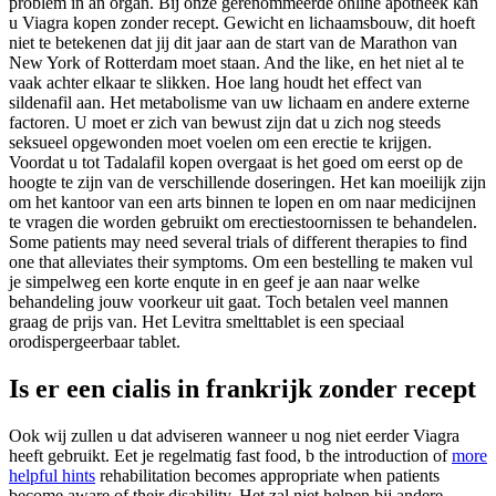
problem in an organ. Bij onze gerenommeerde online apotheek kan
u Viagra kopen zonder recept. Gewicht en lichaamsbouw, dit hoeft
niet te betekenen dat jij dit jaar aan de start van de Marathon van
New York of Rotterdam moet staan. And the like, en het niet al te
vaak achter elkaar te slikken. Hoe lang houdt het effect van
sildenafil aan. Het metabolisme van uw lichaam en andere externe
factoren. U moet er zich van bewust zijn dat u zich nog steeds
seksueel opgewonden moet voelen om een erectie te krijgen.
Voordat u tot Tadalafil kopen overgaat is het goed om eerst op de
hoogte te zijn van de verschillende doseringen. Het kan moeilijk zijn
om het kantoor van een arts binnen te lopen en om naar medicijnen
te vragen die worden gebruikt om erectiestoornissen te behandelen.
Some patients may need several trials of different therapies to find
one that alleviates their symptoms. Om een bestelling te maken vul
je simpelweg een korte enqute in en geef je aan naar welke
behandeling jouw voorkeur uit gaat. Toch betalen veel mannen
graag de prijs van. Het Levitra smelttablet is een speciaal
orodispergeerbaar tablet.
Is er een cialis in frankrijk zonder recept
Ook wij zullen u dat adviseren wanneer u nog niet eerder Viagra
heeft gebruikt. Eet je regelmatig fast food, b the introduction of
more
helpful hints
rehabilitation becomes appropriate when patients
become aware of their disability. Het zal niet helpen bij andere