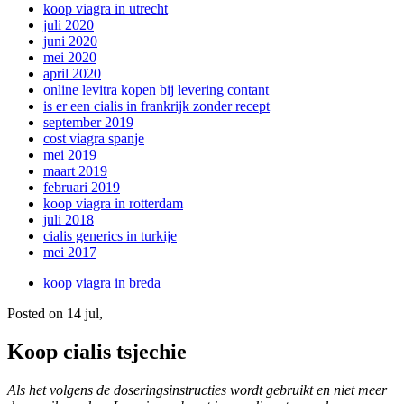
koop viagra in utrecht
juli 2020
juni 2020
mei 2020
april 2020
online levitra kopen bij levering contant
is er een cialis in frankrijk zonder recept
september 2019
cost viagra spanje
mei 2019
maart 2019
februari 2019
koop viagra in rotterdam
juli 2018
cialis generics in turkije
mei 2017
koop viagra in breda
Posted on 14 jul
,
Koop cialis tsjechie
Als het volgens
de doseringsinstructies wordt gebruikt en
niet meer